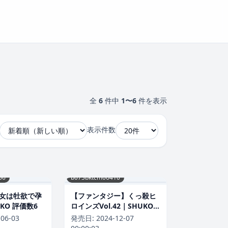
全
6
件中
1〜6
件を表示
表示件数
66
b073bktcm06410
女は牡欲で孕
【ファンタジー】くっ殺ヒ
KO 評価数6
ロインズVol.42｜SHUKO
評価数
-06-03
発売日:
2024-12-07