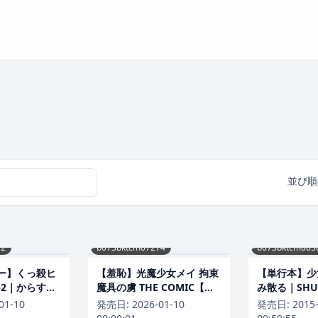
。
並び順
72
b073bktcm07274
b073bktcm005
ー】くっ殺ヒ
【羞恥】光魔少女メイ 拘束
【単行本】少
.52｜からすま
魔具の虜 THE COMIC【単
み散る｜SHU
話】（単話）｜SHUKO 評
01-10
発売日:
2026-01-10
発売日:
2015
価数