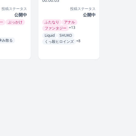
00:00:03
投稿ステータス
投稿ステータス
公開中
公開中
一
ぶっかけ
ふたなり
アナル
+13
ファンタジー
Liquid
SHUKO
孕み散る
+8
くっ殺ヒロインズ