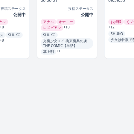
00:00:01
09:59:55
投稿ステータス
投稿ステータス
公開中
公開中
ナル
アナル
オナニー
お姫様
くノ
+8
+10
+12
レズビアン
SHUKO
ロス
SHUKO
SHUKO
少女は牡欲で
+8
光魔少女メイ 拘束魔具の虜
THE COMIC【単話】
+1
草上明