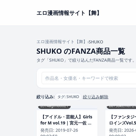
エロ漫画情報サイト【舞】
エロ漫画情報サイト【舞】
›
SHUKO
SHUKO のFANZA商品一覧
タグ「SHUKO」で絞り込んだFANZA商品一覧です
絞り込み:
絞り込み解除
タグ: SHUKO
b514agfm00021
b073bktcm072
【アイドル・芸能人】Girls
【ファンタジ
for M vol.19｜宮元一佐 評
ロインズVol
価数7
弐式 評価数
発売日:
2019-07-26
発売日:
2026-