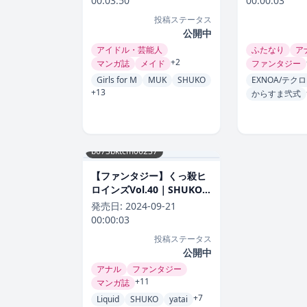
00:03:50
00:00:03
投稿ステータス
公開中
アイドル・芸能人
ふたなり
ア
+2
マンガ誌
メイド
ファンタジー
Girls for M
MUK
SHUKO
EXNOA/テク
+13
からすま弐式
b073bktcm06237
【ファンタジー】くっ殺ヒ
ロインズVol.40｜SHUKO
評価数
発売日:
2024-09-21
00:00:03
投稿ステータス
公開中
アナル
ファンタジー
+11
マンガ誌
+7
Liquid
SHUKO
yatai