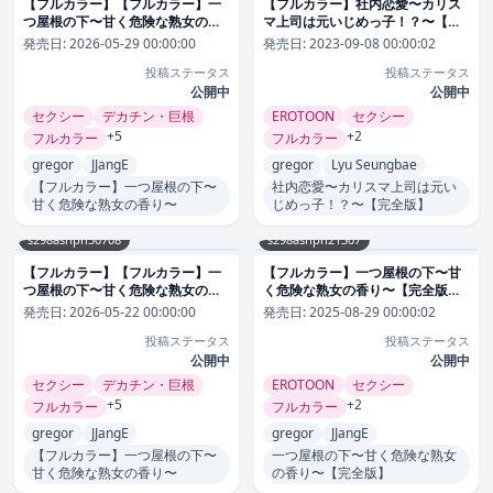
【フルカラー】【フルカラー】一
【フルカラー】社内恋愛〜カリス
つ屋根の下〜甘く危険な熟女の香
マ上司は元いじめっ子！？〜【完
り〜｜gregor 評価数1
全版】｜gregor 評価数16
発売日:
2026-05-29 00:00:00
発売日:
2023-09-08 00:00:02
投稿ステータス
投稿ステータス
公開中
公開中
セクシー
デカチン・巨根
EROTOON
セクシー
+5
+2
フルカラー
フルカラー
gregor
JJangE
gregor
Lyu Seungbae
【フルカラー】一つ屋根の下〜
社内恋愛〜カリスマ上司は元い
甘く危険な熟女の香り〜
じめっ子！？〜【完全版】
s298asnph30708
s298asnph21307
【フルカラー】【フルカラー】一
【フルカラー】一つ屋根の下〜甘
つ屋根の下〜甘く危険な熟女の香
く危険な熟女の香り〜【完全版】
り〜｜gregor 評価数1
｜gregor 評価数21
発売日:
2026-05-22 00:00:00
発売日:
2025-08-29 00:00:02
投稿ステータス
投稿ステータス
公開中
公開中
セクシー
デカチン・巨根
EROTOON
セクシー
+5
+2
フルカラー
フルカラー
gregor
JJangE
gregor
JJangE
【フルカラー】一つ屋根の下〜
一つ屋根の下〜甘く危険な熟女
甘く危険な熟女の香り〜
の香り〜【完全版】