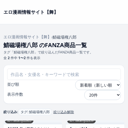
エロ漫画情報サイト【舞】
エロ漫画情報サイト【舞】
›
鯖磁場権八郎
鯖磁場権八郎 のFANZA商品一覧
タグ「鯖磁場権八郎」で絞り込んだFANZA商品一覧です。
全
2
件中
1〜2
件を表示
並び順
表示件数
絞り込み:
タグ: 鯖磁場権八郎
絞り込み解除
s011akamj02863
s011akamj02859