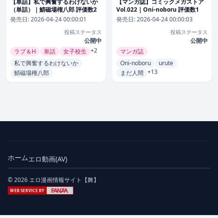
【単話】私で興奮するわけないか
【マンガ誌】コミックメガストア
（単話）｜鯖磁場権八郎 評価数2
Vol.022｜Oni-noboru 評価数1
発売日:
2026-04-24 00:00:01
発売日:
2026-04-24 00:00:03
投稿ステータス
投稿ステータス
公開中
公開中
+2
ラブ＆H
単話
女子校生
マンガ誌
私で興奮するわけないか
Oni-noboru
urute
+13
鯖磁場権八郎
まだ人間
ホーム
エロ動画(AV)
© 2026 エロ漫画情報サイト【舞】