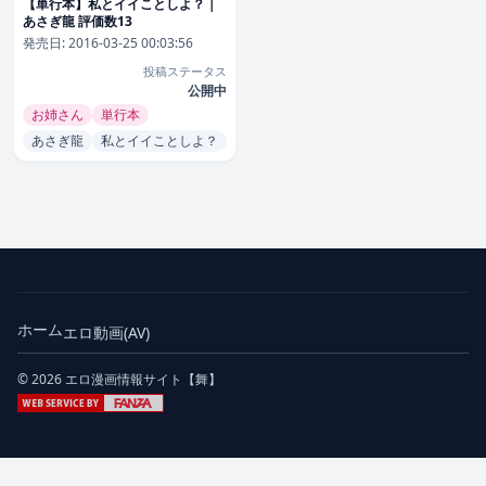
【単行本】私とイイことしよ？｜
あさぎ龍 評価数13
発売日:
2016-03-25 00:03:56
投稿ステータス
公開中
お姉さん
単行本
あさぎ龍
私とイイことしよ？
ホーム
エロ動画(AV)
© 2026 エロ漫画情報サイト【舞】