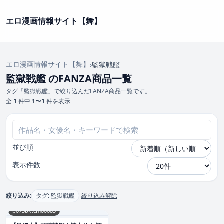
エロ漫画情報サイト【舞】
エロ漫画情報サイト【舞】
›
監獄戦艦
監獄戦艦 のFANZA商品一覧
タグ「監獄戦艦」で絞り込んだFANZA商品一覧です。
全
1
件中
1〜1
件を表示
並び順
表示件数
絞り込み:
タグ: 監獄戦艦
絞り込み解除
b073bktcm00683