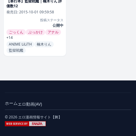
【単行本】監獄戦艦｜楠木りん 評
価数12
発売日:
2015-10-01 09:59:58
投稿ステータス
公開中
ごっくん
ぶっかけ
アナル
+14
ANIME LiLiTH
楠木りん
監獄戦艦
ホーム
エロ動画(AV)
© 2026 エロ漫画情報サイト【舞】