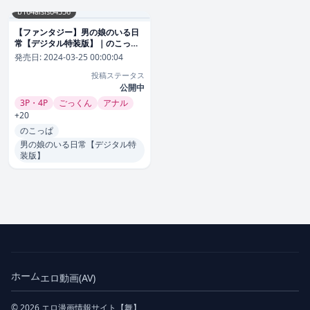
b164aisis04356
【ファンタジー】男の娘のいる日
常【デジタル特装版】｜のこっぱ
評価数
発売日:
2024-03-25 00:00:04
投稿ステータス
公開中
3P・4P
ごっくん
アナル
+20
のこっぱ
男の娘のいる日常【デジタル特
装版】
ホーム
エロ動画(AV)
© 2026 エロ漫画情報サイト【舞】