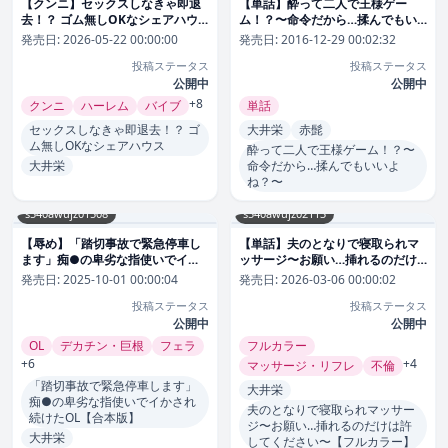
【クンニ】セックスしなきゃ即退
【単話】酔って二人で王様ゲー
去！？ ゴム無しOKなシェアハウ
ム！？〜命令だから…揉んでもい
ス（単話）｜大井栄 評価数7
いよね？〜（単話）｜大井栄 評価
発売日:
2026-05-22 00:00:00
発売日:
2016-12-29 00:02:32
数9
投稿ステータス
投稿ステータス
公開中
公開中
+8
クンニ
ハーレム
バイブ
単話
セックスしなきゃ即退去！？ ゴ
大井栄
赤髭
ム無しOKなシェアハウス
酔って二人で王様ゲーム！？〜
大井栄
命令だから…揉んでもいいよ
ね？〜
s540awujz01508
s540awujz02113
【辱め】「踏切事故で緊急停車し
【単話】夫のとなりで寝取られマ
ます」痴●の卑劣な指使いでイか
ッサージ〜お願い…挿れるのだけ
され続けたOL【合本版】｜大井栄
は許してください〜【フルカラ
発売日:
2025-10-01 00:00:04
発売日:
2026-03-06 00:00:02
評価数
ー】（単話）｜大井栄 評価数6
投稿ステータス
投稿ステータス
公開中
公開中
OL
デカチン・巨根
フェラ
フルカラー
+6
+4
マッサージ・リフレ
不倫
「踏切事故で緊急停車します」
大井栄
痴●の卑劣な指使いでイかされ
夫のとなりで寝取られマッサー
続けたOL【合本版】
ジ〜お願い…挿れるのだけは許
大井栄
してください〜【フルカラー】