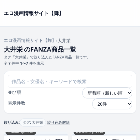
エロ漫画情報サイト【舞】
エロ漫画情報サイト【舞】
›
大井栄
大井栄 のFANZA商品一覧
タグ「大井栄」で絞り込んだFANZA商品一覧です。
全
7
件中
1〜7
件を表示
並び順
表示件数
絞り込み:
タグ: 大井栄
絞り込み解除
s540awujz02287
b924akgky01598