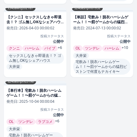
s540awujz02187
s246asnph01932
【クンニ】セックスしなきゃ即退
【単話】宅飲み！脱衣ハーレムゲ
去！？ ゴム無しOKなシェアハウ
ーム！！〜罰ゲームからの猛烈ピ
ス（単話）｜大井栄 評価数7
ストンで何度もナカイキ〜（単
発売日:
2026-04-03 00:00:02
発売日:
2024-07-13 00:00:02
話）｜大井栄 評価数9
投稿ステータス
投稿ステータス
公開中
公開中
+6
+10
クンニ
ハーレム
バイブ
OL
ツンデレ
ハーレム
セックスしなきゃ即退去！？ ゴ
大井栄
ム無しOKなシェアハウス
宅飲み！脱衣ハーレムゲー
大井栄
ム！！〜罰ゲームからの猛烈ピ
ストンで何度もナカイキ〜
s246asnph03198
【単行本】宅飲み！脱衣ハーレム
ゲーム！！〜罰ゲームからの猛烈
ピストンで何度もナカイキ〜｜大
発売日:
2025-10-04 00:00:04
井栄 評価数1
投稿ステータス
公開中
+6
OL
ツンデレ
ラブコメ
大井栄
宅飲み！脱衣ハーレムゲー