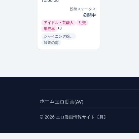
10:00:06
投稿ステータス
公開中
アイドル・芸能人
乱交
+3
単行本
シャイニング娘。
師走の翁
ホーム
エロ動画(AV)
© 2026 エロ漫画情報サイト【舞】