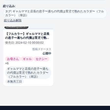
絞り込み:
タグ: ギャルママと店長の息子〜過ちの代償は育児で熟れたカラダ〜（フル
カラー）（単話）
絞り込み解除
s540awujz00191
【フルカラー】ギャルママと店長
の息子〜過ちの代償は育児で熟れ
たカラダ〜（フルカラー）（単
発売日:
2024-02-10 00:00:02
話）｜水無月三日 評価数14
投稿ステータス
公開中
お母さん
ギャル
セクシー
+6
ギャルママと店長の息子〜過ち
の代償は育児で熟れたカラダ〜
（フルカラー）（単話）
水無月三日