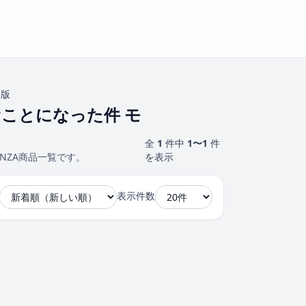
ク版
ことになった件 モ
全
1
件中
1〜1
件
NZA商品一覧です。
を表示
表示件数