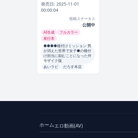
世界で女子●の種付け担当
発売日:
2025-11-01
に励むことになった件 モザ
00:00:04
イク版｜だろす本店 評価数
投稿ステータス
1
公開中
AI生成
フルカラー
単行本
●●●●種付けミッション 男
が消えた世界で女子●の種付
け担当に励むことになった件
モザイク版
あいラビ
だろす本店
ホーム
エロ動画(AV)